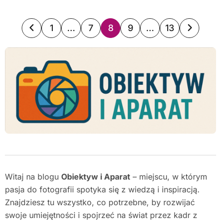
Stronicowanie
1
…
7
8
9
…
13
wpisów
Witaj na blogu
Obiektyw i Aparat
– miejscu, w którym
pasja do fotografii spotyka się z wiedzą i inspiracją.
Znajdziesz tu wszystko, co potrzebne, by rozwijać
swoje umiejętności i spojrzeć na świat przez kadr z