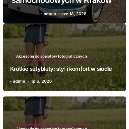
samochodowych w Krakowie
— jak zabezpieczyć
admin
cze 18, 2026
samochód
Akcesoria do aparatów fotograficznych
Krótkie sztyblety: styl i komfort w siodle
admin
lip 6, 2026
Akcesoria do aparatów fotograficznych