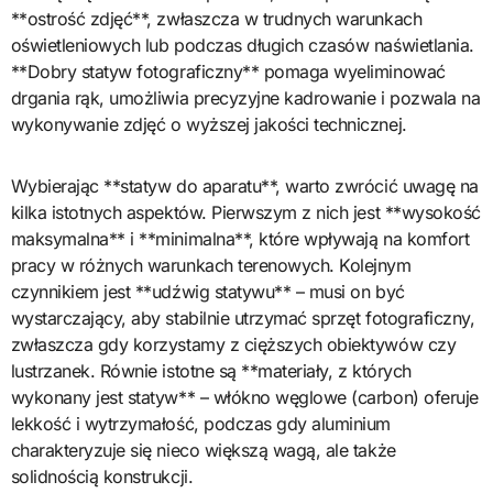
**ostrość zdjęć**, zwłaszcza w trudnych warunkach
oświetleniowych lub podczas długich czasów naświetlania.
**Dobry statyw fotograficzny** pomaga wyeliminować
drgania rąk, umożliwia precyzyjne kadrowanie i pozwala na
wykonywanie zdjęć o wyższej jakości technicznej.
Wybierając **statyw do aparatu**, warto zwrócić uwagę na
kilka istotnych aspektów. Pierwszym z nich jest **wysokość
maksymalna** i **minimalna**, które wpływają na komfort
pracy w różnych warunkach terenowych. Kolejnym
czynnikiem jest **udźwig statywu** – musi on być
wystarczający, aby stabilnie utrzymać sprzęt fotograficzny,
zwłaszcza gdy korzystamy z cięższych obiektywów czy
lustrzanek. Równie istotne są **materiały, z których
wykonany jest statyw** – włókno węglowe (carbon) oferuje
lekkość i wytrzymałość, podczas gdy aluminium
charakteryzuje się nieco większą wagą, ale także
solidnością konstrukcji.