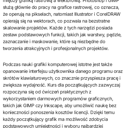
między grafiką rastrową a wektorową. Photoshop i GIMP
służą głównie do pracy na grafice rastrowej, co oznacza,
że operują na pikselach, natomiast Illustrator i CorelDRAW
opierają się na wektorach, co pozwala na bezstratne
skalowanie projektów. Każde z tych narzędzi posiada
zestaw podstawowych funkcji, takich jak warstwy, pędzle,
zaznaczanie i maskowanie, które są niezbędne do
tworzenia atrakcyjnych i profesjonalnych projektów.
Podczas nauki grafiki komputerowej istotne jest także
opanowanie interfejsu użytkownika danego programu oraz
skrótów klawiaturowych, co znacznie przyspiesza pracę i
zwiększa wydajność. Kurs dla początkujących zazwyczaj
rozpoczyna się od ćwiczeń praktycznych z
wykorzystaniem darmowych programów graficznych,
takich jak GIMP czy Inkscape, aby umożliwić naukę bez
konieczności ponoszenia kosztów licencji. Dzięki temu
każdy początkujący grafik ma możliwość zdobycia
podstawowych umiejętności i wyboru najbardziej