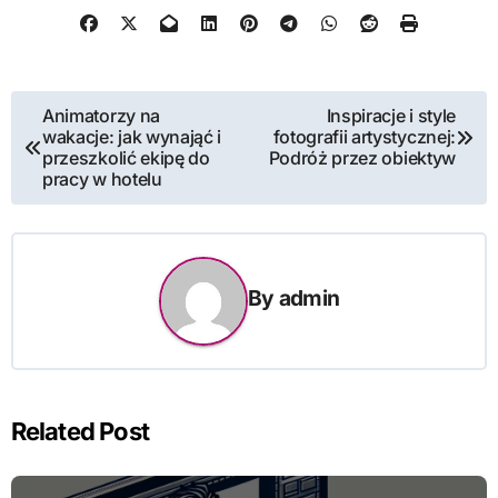
Nawigacja
Animatorzy na
Inspiracje i style
wakacje: jak wynająć i
fotografii artystycznej:
wpisu
przeszkolić ekipę do
Podróż przez obiektyw
pracy w hotelu
By
admin
Related Post