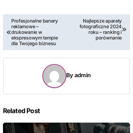
Nawigacja
Profesjonalne banery
Najlepsze aparaty
reklamowe –
fotograficzne 2024
wpisu
drukowanie w
roku – ranking i
ekspresowym tempie
porównanie
dla Twojego biznesu
By
admin
Related Post