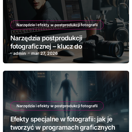
Narzędzia i efekty w postprodukcji fotografii
Narzędzia postprodukcji
fotograficznej – klucz do
perfekcyjnego obrazu
admin
mar 27, 2026
Narzędzia i efekty w postprodukcji fotografii
Efekty specjalne w fotografii: jak je
tworzyć w programach graficznych