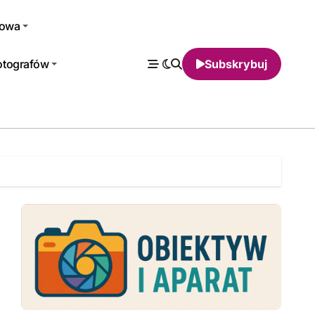
rowa
fotografów
Subskrybuj