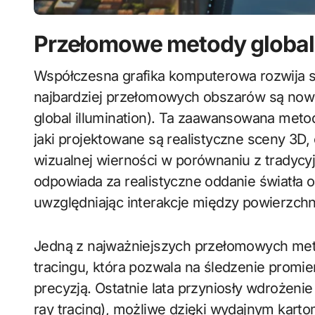
Przełomowe metody global
Współczesna grafika komputerowa rozwija się w zawrotnym tempie, a jednym z jej
najbardziej przełomowych obszarów są nowo
global illumination). Ta zaawansowana meto
jaki projektowane są realistyczne sceny 3D,
wizualnej wierności w porównaniu z tradycy
odpowiada za realistyczne oddanie światła 
uwzględniając interakcje między powierzchni
Jedną z najważniejszych przełomowych metod
tracingu, która pozwala na śledzenie promie
precyzją. Ostatnie lata przyniosły wdrożenie
ray tracing), możliwe dzięki wydajnym ka