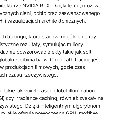
chitekturze NVIDIA RTX. Dzięki temu, możliwe
stycznych cieni, odbić oraz zaawansowanego
 i wizualizacjach architektonicznych.
th tracingu, która stanowi uogólnienie ray
istyczne rezultaty, symulując miliony
kładnie odwzorować efekty takie jak soft
lobalne odbicia barw. Choć path tracing jest
 w produkcjach filmowych, gdzie czas
rach czasu rzeczywistego.
takie jak voxel-based global illumination
GI) czy irradiance caching, również zyskały na
czywistego. Dzięki inteligentnym algorytmom
om jakie oferują nowoczesne GPU, możliwe