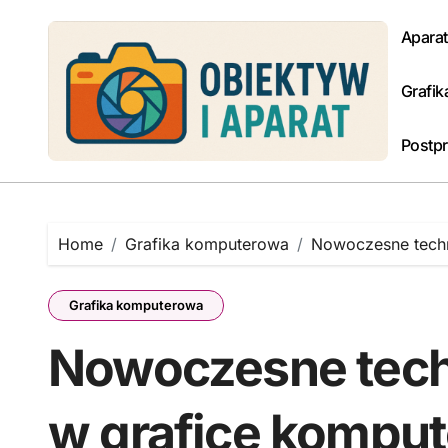
Skip
to
Aparat
content
Grafi
Postpr
Home
Grafika komputerowa
Nowoczesne techn
Grafika komputerowa
Nowoczesne tech
w grafice kompu