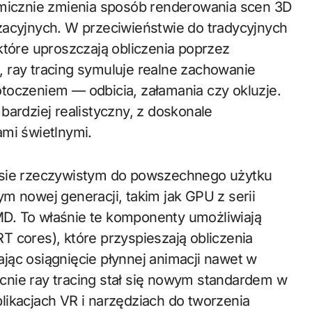
amicznie zmienia sposób renderowania scen 3D
zacyjnych. W przeciwieństwie do tradycyjnych
które uproszczają obliczenia poprzez
 ray tracing symuluje realne zachowanie
z otoczeniem — odbicia, załamania czy okluzje.
bardziej realistyczny, z doskonale
ami świetlnymi.
zasie rzeczywistym do powszechnego użytku
m nowej generacji, takim jak GPU z serii
D. To właśnie te komponenty umożliwiają
T cores), które przyspieszają obliczenia
jąc osiągnięcie płynnej animacji nawet w
cnie ray tracing stał się nowym standardem w
likacjach VR i narzędziach do tworzenia