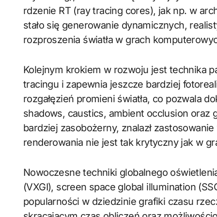
rdzenie RT (ray tracing cores), jak np. w ar
stało się generowanie dynamicznych, reali
rozproszenia światła w grach komputerowych
Kolejnym krokiem w rozwoju jest technika pa
tracingu i zapewnia jeszcze bardziej fotoreal
rozgałęzień promieni światła, co pozwala do
shadows, caustics, ambient occlusion oraz g
bardziej zasobożerny, znalazł zastosowanie
renderowania nie jest tak krytyczny jak w g
Nowoczesne techniki globalnego oświetlenia, 
(VXGI), screen space global illumination (SS
popularności w dziedzinie grafiki czasu rze
skracającym czas obliczeń oraz możliwości