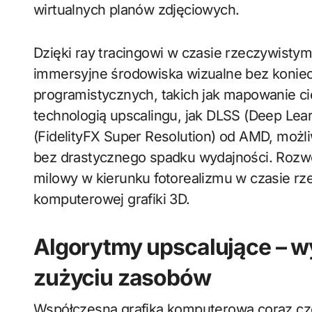
wirtualnych planów zdjęciowych.
Dzięki ray tracingowi w czasie rzeczywisty
immersyjne środowiska wizualne bez koniec
programistycznych, takich jak mapowanie ci
technologią upscalingu, jak DLSS (Deep Lea
(FidelityFX Super Resolution) od AMD, możl
bez drastycznego spadku wydajności. Rozwój
milowy w kierunku fotorealizmu w czasie rze
komputerowej grafiki 3D.
Algorytmy upscalujące – w
zużyciu zasobów
Współczesna grafika komputerowa coraz czę